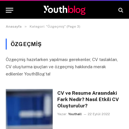
»
Anasayfa
Kategori: "Özgeçmiş" (Page 3)
ÖZGEÇMIŞ
Özgeçmiş hazırlarken yapılması gerekenler, CV taslakları,
CV oluşturma ipuçları ve özgeçmiş hakkında merak
edilenler YouthBlog’ta!
CV ve Resume Arasındaki
Fark Nedir? Nasıl Etkili CV
Oluşturulur?
Yazar:
Youthall
22 Eylül 2022