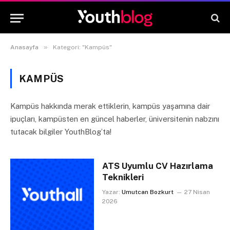
»
Anasayfa
Kategori: "Kampüs"
KAMPÜS
Kampüs hakkında merak ettiklerin, kampüs yaşamına dair
ipuçları, kampüsten en güncel haberler, üniversitenin nabzını
tutacak bilgiler YouthBlog’ta!
ATS Uyumlu CV Hazırlama
Teknikleri
Yazar:
Umutcan Bozkurt
27 Nisan
2026