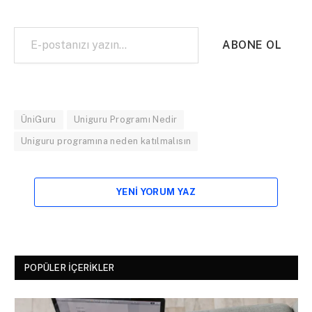
E-postanızı yazın…
ABONE OL
ÜniGuru
Uniguru Programı Nedir
Uniguru programına neden katılmalısın
YENI YORUM YAZ
POPÜLER İÇERIKLER