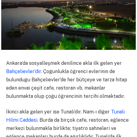
Ankara’da sosyalleşmek denilince akla ilk gelen yer
Bahçelievler’dir.
Çoğunlukla öğrenci evlerinin de
bulunduğu Bahçelievler’de her bütçeye ve tarza hitap
eden envai çeşit cafe, restoran vb. mekanlar
bulunmakta olup çoğu öğrencinin tercihi olmaktadır.
İkinci akla gelen yer ise Tunalı’dır. Nam-ı diğer
Tunalı
Hilmi Caddesi
. Burda da birçok cafe, restoran, eğlence
merkezi bulunmakla birlikte; tiyatro sahneleri ve
eğlence mekanları burda da ağırlıklıdır. Tunalı’da ilk