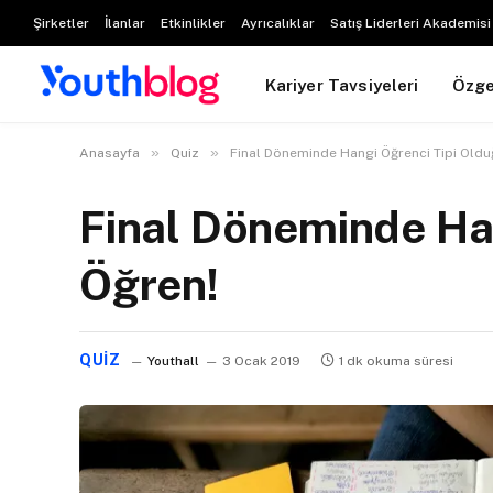
Şirketler
İlanlar
Etkinlikler
Ayrıcalıklar
Satış Liderleri Akademisi
Kariyer Tavsiyeleri
Özg
»
»
Anasayfa
Quiz
Final Döneminde Hangi Öğrenci Tipi Old
Final Döneminde Ha
Öğren!
QUIZ
Youthall
3 Ocak 2019
1 dk okuma süresi