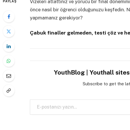
Vizeleri atlattınız ve yorucu bir final dönemi
PAYLAŞ
önce nasıl bir öğrenci olduğunuzu keşfedin. N
yapmamanız gerekiyor?
Çabuk finaller gelmeden, testi çöz ve he
YouthBlog | Youthall site
Subscribe to get the la
E-postanızı yazın…