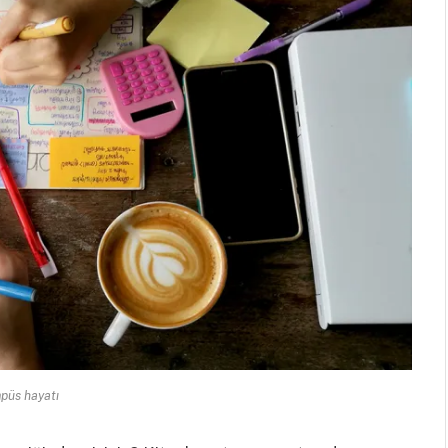
püs hayatı