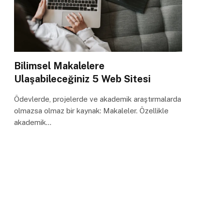
Bilimsel Makalelere
Ulaşabileceğiniz 5 Web Sitesi
Ödevlerde, projelerde ve akademik araştırmalarda
olmazsa olmaz bir kaynak: Makaleler. Özellikle
akademik…
2025 Yazılımcı Maaşları
Dikkat Sürenizin Azaldığını Gösteren 3 Önemli
İşaret
Başarılı Bir Online Mülakat İçin 8 Mülakat
Sorusu ve Cevapları