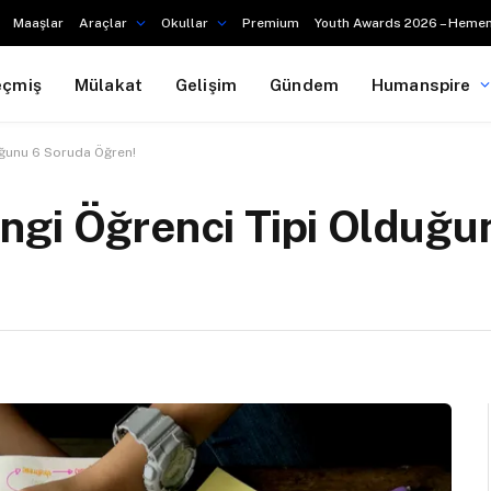
Maaşlar
Araçlar
Okullar
Premium
Youth Awards 2026 – Hemen
eçmiş
Mülakat
Gelişim
Gündem
Humanspire
uğunu 6 Soruda Öğren!
ngi Öğrenci Tipi Olduğu