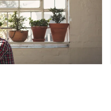
da staj yapmaktan oldukça farklı bir tecrübedir.
çinde bulunacağınız ekosistem gerekse yapacağınız
çeşitli olacaktır. Sizin için bu çeşitlilik içinde