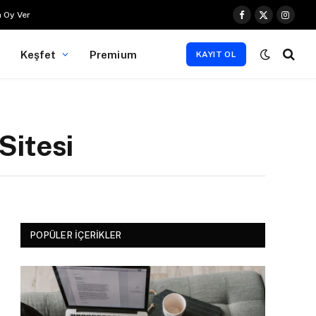
 Oy Ver
Facebook
X
Instag
(Twitter)
Keşfet
Premium
KAYIT OL
Sitesi
POPÜLER İÇERIKLER