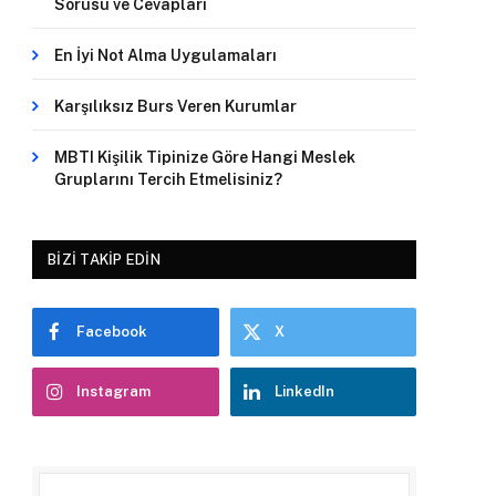
Sorusu ve Cevapları
En İyi Not Alma Uygulamaları
Karşılıksız Burs Veren Kurumlar
MBTI Kişilik Tipinize Göre Hangi Meslek
Gruplarını Tercih Etmelisiniz?
BIZI TAKIP EDIN
Facebook
X
Instagram
LinkedIn