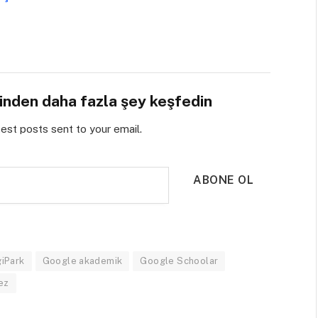
sinden daha fazla şey keşfedin
test posts sent to your email.
ABONE OL
iPark
Google akademik
Google Schoolar
ez