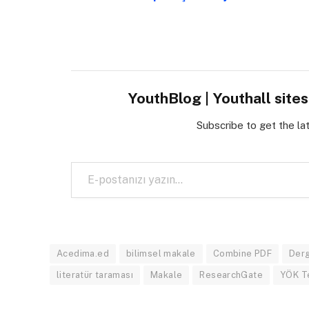
YouthBlog | Youthall site
Subscribe to get the la
E-postanızı yazın…
Acedima.ed
bilimsel makale
Combine PDF
Derg
literatür taraması
Makale
ResearchGate
YÖK T