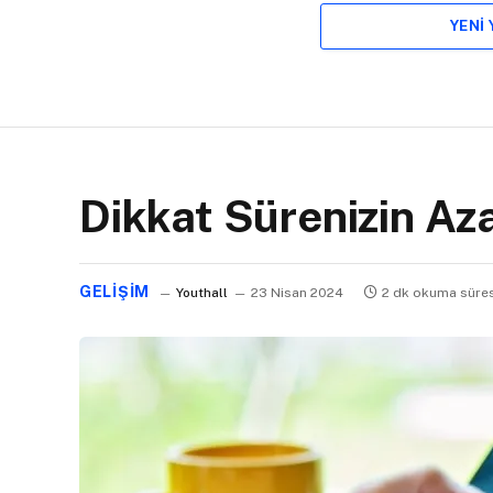
YENI
Dikkat Sürenizin Aza
GELIŞIM
Youthall
23 Nisan 2024
2 dk okuma süres