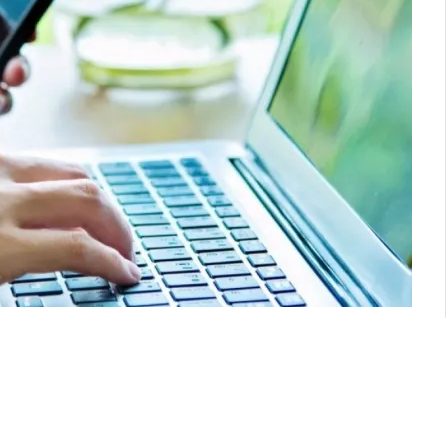
ube’da gezerken reel veya shorts izlememek
üreye bir sürü bilgi sığdırabilen bu içerikler pratik
leri olduğu kaçınılmaz bir gerçek. Kısa videolara
maya, anında tatmin olmaya şartlanıyor ve sürekli