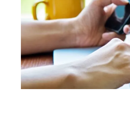
Son zamanlarda Instagram, TikTok veya YouT
neredeyse mümkün değil gibi. Teoride kısa bir s
ve eğlenceli olsa da dikkat sürenize ciddi etki
maruz kaldıkça, beyin sürekli dopamin salgıla