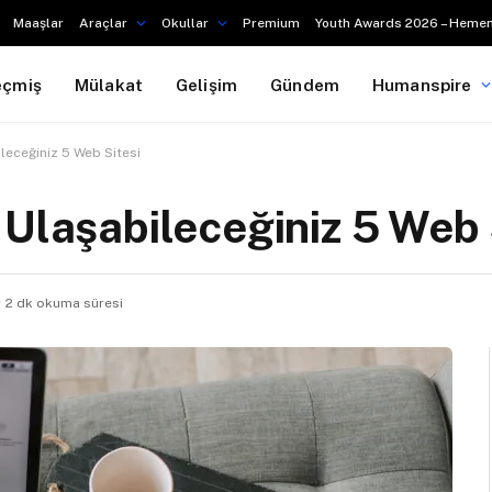
Maaşlar
Araçlar
Okullar
Premium
Youth Awards 2026 – Hemen
eçmiş
Mülakat
Gelişim
Gündem
Humanspire
leceğiniz 5 Web Sitesi
 Ulaşabileceğiniz 5 Web 
2 dk okuma süresi