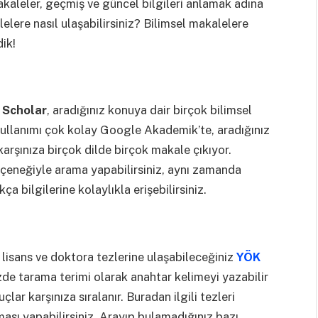
makaleler, geçmiş ve güncel bilgileri anlamak adına
elere nasıl ulaşabilirsiniz? Bilimsel makalelere
dik!
 Scholar
, aradığınız konuya dair birçok bilimsel
 Kullanımı çok kolay Google Akademik’te, aradığınız
karşınıza birçok dilde birçok makale çıkıyor.
seçeneğiyle arama yapabilirsiniz, aynı zamanda
a bilgilerine kolaylıkla erişebilirsiniz.
 lisans ve doktora tezlerine ulaşabileceğiniz
YÖK
nizde tarama terimi olarak anahtar kelimeyi yazabilir
çlar karşınıza sıralanır. Buradan ilgili tezleri
aması yapabilirsiniz. Arayıp bulamadığınız bazı