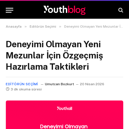
»
»
Anasayfa
Editörün Seçimi
Deneyimi Olmayan Yeni Mezunlar İçin Özgeçmiş Hazırlama Taktikleri
Deneyimi Olmayan Yeni
Mezunlar İçin Özgeçmiş
Hazırlama Taktikleri
EDITÖRÜN SEÇIMI
Umutcan Bozkurt
20 Nisan 2026
3 dk okuma süresi