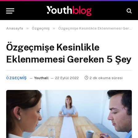
»
»
Anasayfa
Özgeçmiş
Özgeçmişe Kesinlikle Eklenmemesi Gereken 5 Şey
Özgeçmişe Kesinlikle
Eklenmemesi Gereken 5 Şey
ÖZGEÇMIŞ
Youthall
22 Eylül 2022
2 dk okuma süresi