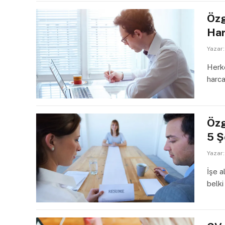
Özg
Har
Yazar:
Herke
harca
Özg
5 Ş
Yazar:
İşe a
belk