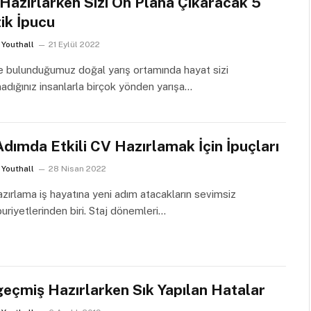
Hazırlarken Sizi Ön Plana Çıkaracak 5
tik İpucu
Youthall
21 Eylül 2022
e bulunduğumuz doğal yarış ortamında hayat sizi
adığınız insanlarla birçok yönden yarışa…
Adımda Etkili CV Hazırlamak İçin İpuçları
Youthall
28 Nisan 2022
zırlama iş hayatına yeni adım atacakların sevimsiz
riyetlerinden biri. Staj dönemleri…
eçmiş Hazırlarken Sık Yapılan Hatalar