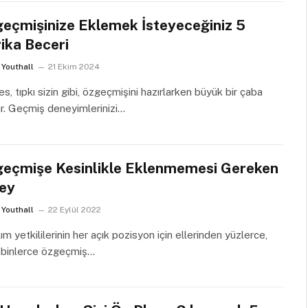
eçmişinize Eklemek İsteyeceğiniz 5
ika Beceri
Youthall
21 Ekim 2024
s, tıpkı sizin gibi, özgeçmişini hazırlarken büyük bir çaba
r. Geçmiş deneyimlerinizi…
eçmişe Kesinlikle Eklenmemesi Gereken
ey
Youthall
22 Eylül 2022
lım yetkililerinin her açık pozisyon için ellerinden yüzlerce,
i binlerce özgeçmiş…