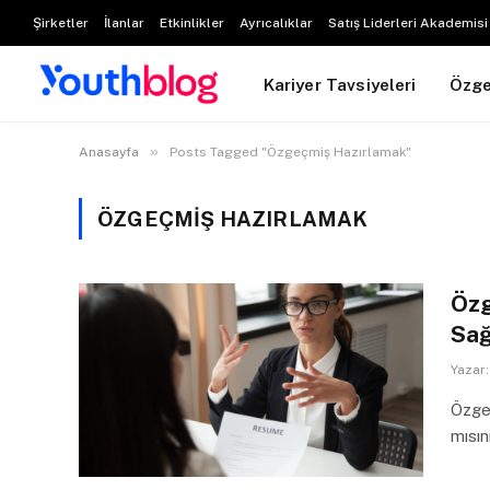
Şirketler
İlanlar
Etkinlikler
Ayrıcalıklar
Satış Liderleri Akademisi
Kariyer Tavsiyeleri
Özg
»
Anasayfa
Posts Tagged "Özgeçmiş Hazırlamak"
ÖZGEÇMIŞ HAZIRLAMAK
Özg
Sağ
Yazar:
Özgeç
mısı