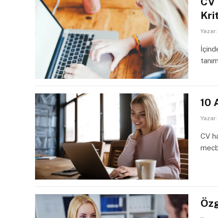
CV 
Kri
Yazar:
İçind
tanım
10 
Yazar:
CV ha
mecbu
Özg