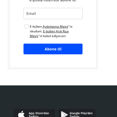
E-bülten
Aydınlatma Metni
''ni
okudum.
E-bülten Açık Rıza
Metni
''ni kabul ediyorum.
Abone Ol