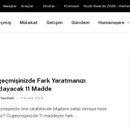
Maaşlar
Araçlar
Okullar
Premium
Youth Awards 2026 – Hemen
eçmiş
Mülakat
Gelişim
Gündem
Humanspire
eçmişinizde Fark Yaratmanızı
layacak 11 Madde
Youthall
11 Aralık 2024
mişinizle öne çıkabilecek bilgilere sahip olmaya hazır
nız? Özgeçmişinizde 11 maddeyle fark…