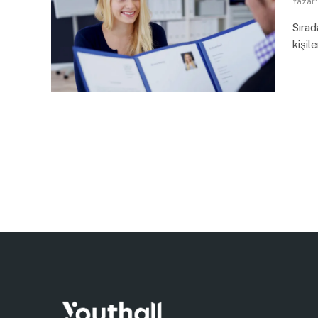
Yazar:
Sırad
kişil