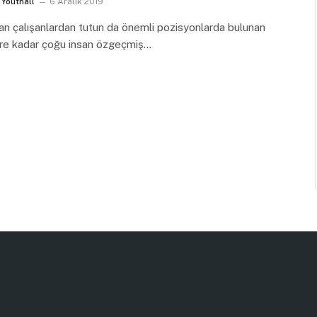
Youthall
6 Aralık 2019
an çalışanlardan tutun da önemli pozisyonlarda bulunan
ere kadar çoğu insan özgeçmiş…