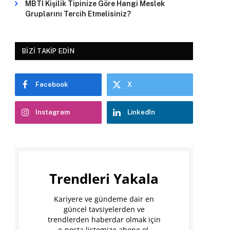
MBTI Kişilik Tipinize Göre Hangi Meslek
Gruplarını Tercih Etmelisiniz?
BIZI TAKIP EDIN
Facebook
X
Instagram
LinkedIn
Trendleri Yakala
Kariyere ve gündeme dair en
güncel tavsiyelerden ve
trendlerden haberdar olmak için
e-posta listemize abone ol.