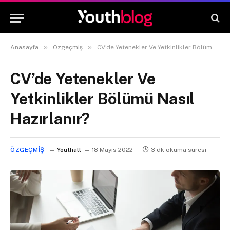
»
»
Anasayfa
Özgeçmiş
CV’de Yetenekler Ve Yetkinlikler Bölümü Nasıl Hazırlanır?
CV’de Yetenekler Ve
Yetkinlikler Bölümü Nasıl
Hazırlanır?
ÖZGEÇMIŞ
Youthall
18 Mayıs 2022
3 dk okuma süresi