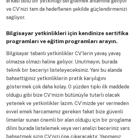
arkası dolu bir yetkinliği sergilemek anlamına geliyor
ve CV’nizi tam da hedeflenen şekilde güçlendirmenizi
sağlıyor.
Bilgisayar yetkinlikleri için kendinize sertifika
programları ve eğitim programları arayın.
Bilgisayar tabanlı yetkinlikler CV’lerin yavaş yavaş
olmazsa olmazı haline geliyor. Unutmayın, burada
teknik bir beceriyi listeleyeceksiniz. Yani bu alanda
bahsettiğiniz yetkinliklerin pratik karşılığını
göstermek çok daha kolay. O yüzden tıpkı ilk maddede
olduğu gibi bize CV’mizin bütünüyle tutarlı olacak
yetenek ve yetkinlikler lazım. CV’mizde yer vermeden
evvel emek harcamamız gereken fakat bize güvenli
limanlar sunan önemli bir alan olduğu için bir proglama
dilini burada listelemek veya veri analizi beceriniz vars
bahsetmek sizin CV’nizi öne çıkaracaktır. Yapmanız