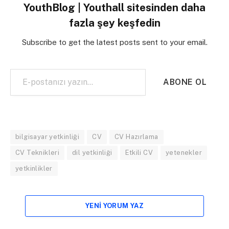
YouthBlog | Youthall sitesinden daha
fazla şey keşfedin
Subscribe to get the latest posts sent to your email.
E-postanızı yazın…
ABONE OL
bilgisayar yetkinliği
CV
CV Hazırlama
CV Teknikleri
dil yetkinliği
Etkili CV
yetenekler
yetkinlikler
YENI YORUM YAZ