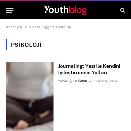
»
Anasayfa
Posts Tagged "Psikoloji"
PSIKOLOJI
Journaling: Yazı ile Kendini
İyileştirmenin Yolları
Yazar:
Şule Şahin
10 Aralık 2024