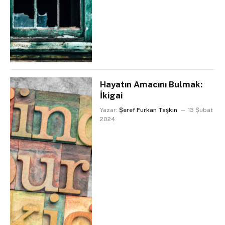
Hayatın Amacını Bulmak:
İkigai
Yazar:
Şeref Furkan Taşkın
13 Şubat
2024