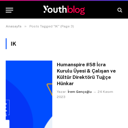
»
Anasayfa
Posts Tagged "IK" (Page 3)
IK
Humanspire #58 İcra
Kurulu Üyesi & Çalışan ve
Kültür Direktörü Tuğçe
Hünkar
Yazar:
İrem Gençoğlu
24 Kasım
2023