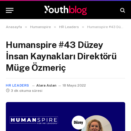
»
»
»
Anasayfa
Humanspire
HR Leaders
Humanspire #43 Düzey İnsan Kaynakları Direktörü Müge Özmeriç
Humanspire #43 Düzey
İnsan Kaynakları Direktörü
Müge Özmeriç
HR LEADERS
Alara Aslan
18 Mayıs 2022
3 dk okuma süresi