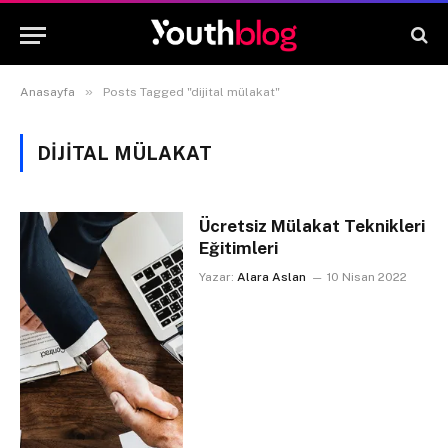
»
Anasayfa
Posts Tagged "dijital mülakat"
DIJITAL MÜLAKAT
Ücretsiz Mülakat Teknikleri
Eğitimleri
Yazar:
Alara Aslan
10 Nisan 2022