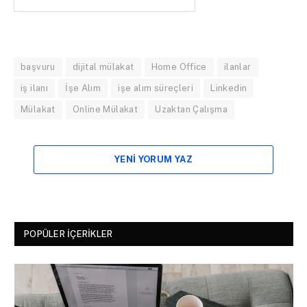
başvuru
dijital mülakat
Home Office
ilanlar
iş ilanı
İşe Alım
işe alım süreçleri
Linkedin
Mülakat
Online Mülakat
Uzaktan Çalışma
YENI YORUM YAZ
POPÜLER İÇERIKLER