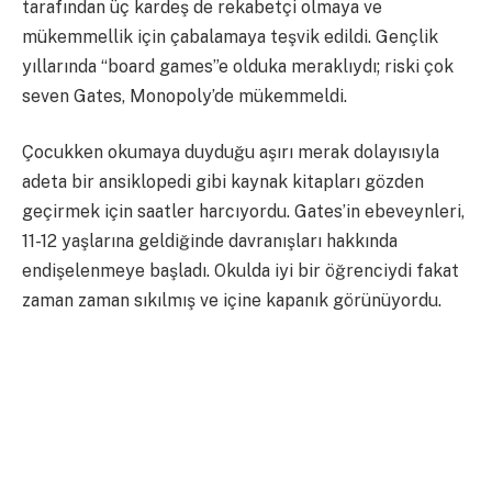
tarafından üç kardeş de rekabetçi olmaya ve
mükemmellik için çabalamaya teşvik edildi. Gençlik
yıllarında “board games”e olduka meraklıydı; riski çok
seven Gates, Monopoly’de mükemmeldi.
Çocukken okumaya duyduğu aşırı merak dolayısıyla
adeta bir ansiklopedi gibi kaynak kitapları gözden
geçirmek için saatler harcıyordu. Gates’in ebeveynleri,
11-12 yaşlarına geldiğinde davranışları hakkında
endişelenmeye başladı. Okulda iyi bir öğrenciydi fakat
zaman zaman sıkılmış ve içine kapanık görünüyordu.
Bu kaygıları dolayısıyla onu 13 yaşına geldiğinde
Seattle’ın özel hazırlık okuluna kaydettirdiler.
Matematik ve bilimde mükemmel, aynı zamanda drama
ve İngilizce’de de çok iyi bir performans sergileyerek
neredeyse tüm konularda gelişti. Okumaya hak