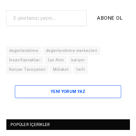
E-postanızı yazın…
ABONE OL
değerlendirme
değerlendirme merkezleri
İnsan Kaynakları
İşe Alım
kariyer
Kariyer Tavsiyeleri
Mülakat
terfi
YENI YORUM YAZ
POPÜLER İÇERIKLER