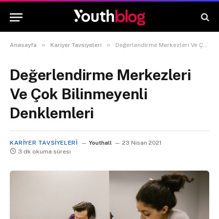
»
»
Anasayfa
Kariyer Tavsiyeleri
Değerlendirme Merkezleri Ve Çok Bilinmeyenli Denklemleri
Değerlendirme Merkezleri
Ve Çok Bilinmeyenli
Denklemleri
KARIYER TAVSIYELERI
Youthall
23 Nisan 2021
3 dk okuma süresi