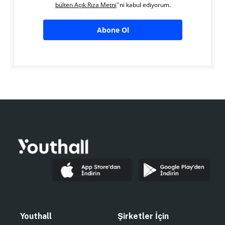
bülten Açık Rıza Metni
''ni kabul ediyorum.
Abone Ol
Youthall
Şirketler İçin