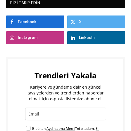
BIZI TAKIP EDIN
Facebook
X
Instagram
LinkedIn
Trendleri Yakala
Kariyere ve gündeme dair en güncel
tavsiyelerden ve trendlerden haberdar
olmak için e-posta listemize abone ol.
E-bülten
Aydınlatma Metni
''ni okudum.
E-