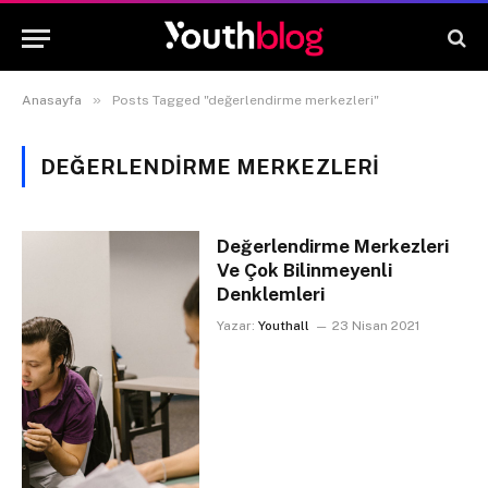
»
Anasayfa
Posts Tagged "değerlendirme merkezleri"
DEĞERLENDIRME MERKEZLERI
Değerlendirme Merkezleri
Ve Çok Bilinmeyenli
Denklemleri
Yazar:
Youthall
23 Nisan 2021