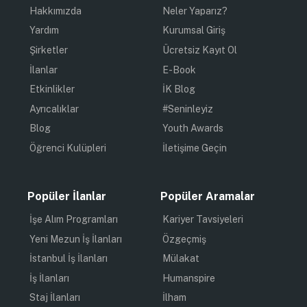
Hakkımızda
Neler Yaparız?
Yardım
Kurumsal Giriş
Şirketler
Ücretsiz Kayıt Ol
İlanlar
E-Book
Etkinlikler
İK Blog
Ayrıcalıklar
#Seninleyiz
Blog
Youth Awards
Öğrenci Kulüpleri
İletişime Geçin
Popüler İlanlar
Popüler Aramalar
İşe Alım Programları
Kariyer Tavsiyeleri
Yeni Mezun İş İlanları
Özgeçmiş
İstanbul İş İlanları
Mülakat
İş İlanları
Humanspire
Staj İlanları
İlham