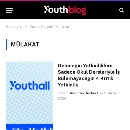
»
Anasayfa
Posts Tagged "Mülakat"
MÜLAKAT
Geleceğin Yetkinlikleri:
Sadece Okul Dersleriyle İş
Bulamayacağın 4 Kritik
Yetkinlik
Yazar:
Umutcan Bozkurt
9 Haziran
2026