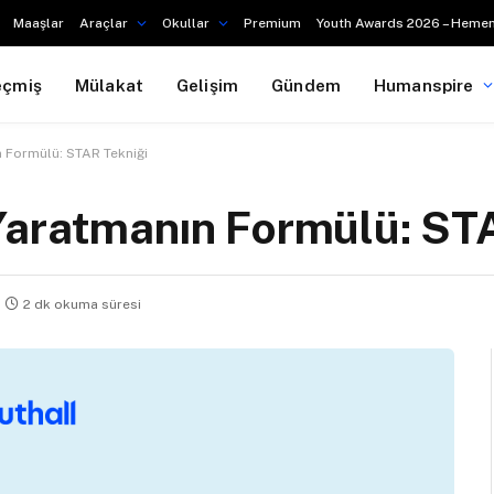
Maaşlar
Araçlar
Okullar
Premium
Youth Awards 2026 – Hemen
eçmiş
Mülakat
Gelişim
Gündem
Humanspire
 Formülü: STAR Tekniği
Yaratmanın Formülü: ST
2 dk okuma süresi