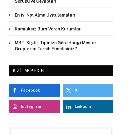
Sorusu ve Cevapları
En İyi Not Alma Uygulamaları
Karşılıksız Burs Veren Kurumlar
MBTI Kişilik Tipinize Göre Hangi Meslek
Gruplarını Tercih Etmelisiniz?
BIZI TAKIP EDIN
Facebook
X
Instagram
LinkedIn