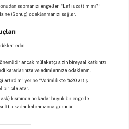
 konudan sapmanızı engeller. “Lafı uzattım mı?”
gisine (Sonuç) odaklanmanızı sağlar.
uçları
dikkat edin:
önemlidir ancak mülakatçı sizin bireysel katkınızı
di kararlarınıza ve adımlarınıza odaklanın.
ği artırdım” yerine “Verimlilikte %20 artış
bir cila atar.
ask) kısmında ne kadar büyük bir engelle
(Result) o kadar kahramanca görünür.