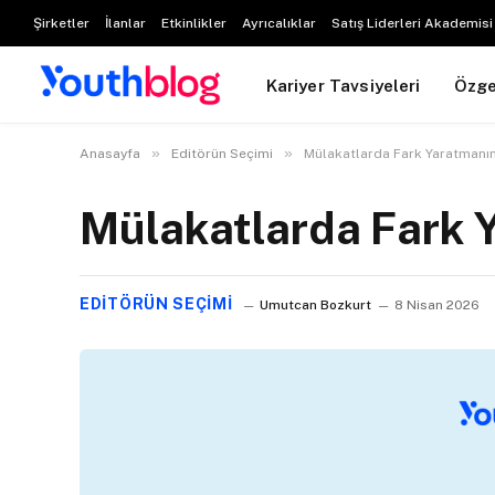
Şirketler
İlanlar
Etkinlikler
Ayrıcalıklar
Satış Liderleri Akademisi
Kariyer Tavsiyeleri
Özg
»
»
Anasayfa
Editörün Seçimi
Mülakatlarda Fark Yaratmanın
Mülakatlarda Fark 
EDITÖRÜN SEÇIMI
Umutcan Bozkurt
8 Nisan 2026