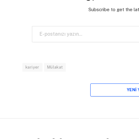
Subscribe to get the la
E-postanızı yazın…
kariyer
Mülakat
YENI