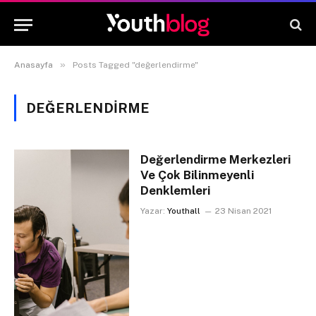
»
Anasayfa
Posts Tagged "değerlendirme"
DEĞERLENDIRME
Değerlendirme Merkezleri
Ve Çok Bilinmeyenli
Denklemleri
Yazar:
Youthall
23 Nisan 2021