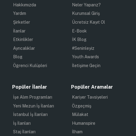
Hakkımızda
Neler Yaparız?
Yardım
Kurumsal Giriş
Şirketler
Ücretsiz Kayıt Ol
İlanlar
E-Book
Etkinlikler
İK Blog
Ayrıcalıklar
#Seninleyiz
Blog
Youth Awards
Öğrenci Kulüpleri
İletişime Geçin
Popüler İlanlar
Popüler Aramalar
İşe Alım Programları
Kariyer Tavsiyeleri
Yeni Mezun İş İlanları
Özgeçmiş
İstanbul İş İlanları
Mülakat
İş İlanları
Humanspire
Staj İlanları
İlham