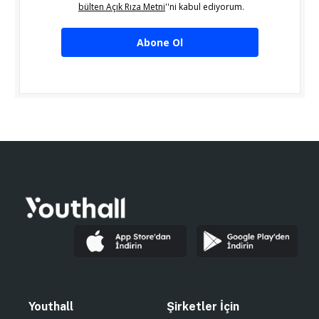
bülten Açık Rıza Metni
''ni kabul ediyorum.
Abone Ol
Youthall
Şirketler İçin