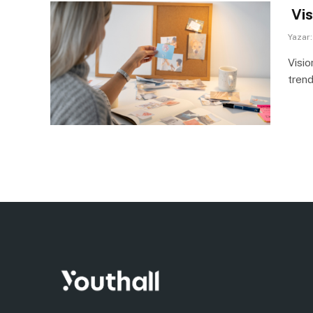
Vis
Yazar:
Visio
trend