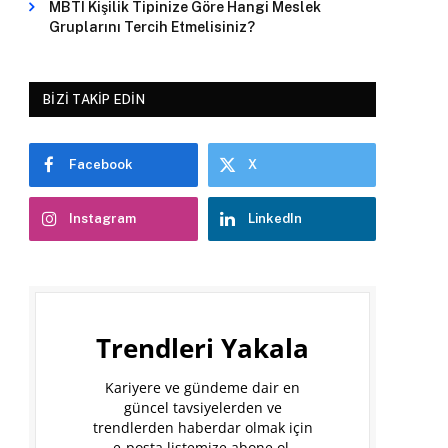
MBTI Kişilik Tipinize Göre Hangi Meslek
Gruplarını Tercih Etmelisiniz?
BIZI TAKIP EDIN
Facebook
X
Instagram
LinkedIn
Trendleri Yakala
Kariyere ve gündeme dair en
güncel tavsiyelerden ve
trendlerden haberdar olmak için
e-posta listemize abone ol.