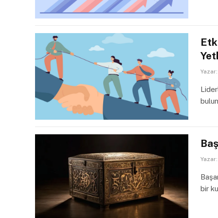
Etk
Yet
Yazar:
Lider
bulu
Baş
Yazar:
Başar
bir k