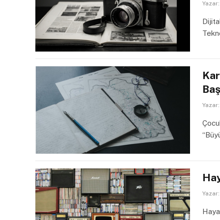
Yazar:
Dijit
Tekno
Kar
Baş
Yazar:
Çocuk
“Büy
Hay
Yazar:
Hayat