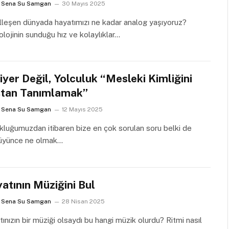
Sena Su Samgan
30 Mayıs 2025
alleşen dünyada hayatımızı ne kadar analog yaşıyoruz?
lojinin sunduğu hız ve kolaylıklar…
iyer Değil, Yolculuk “Mesleki Kimliğini
tan Tanımlamak”
Sena Su Samgan
12 Mayıs 2025
luğumuzdan itibaren bize en çok sorulan soru belki de
üyünce ne olmak…
atının Müziğini Bul
Sena Su Samgan
28 Nisan 2025
ınızın bir müziği olsaydı bu hangi müzik olurdu? Ritmi nasıl