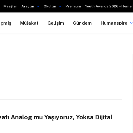
Maaşlar
Araçlar
Okullar
Premium
Youth Awards 2026 – Hemen
eçmiş
Mülakat
Gelişim
Gündem
Humanspire
atı Analog mu Yaşıyoruz, Yoksa Dijital
?