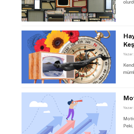
olurd
Hay
Ke
Yazar:
Kendi
mümk
Mot
Yazar:
Motiv
Peki