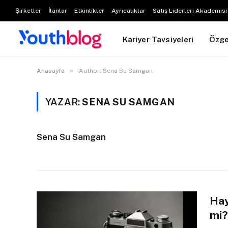
Şirketler
İlanlar
Etkinlikler
Ayrıcalıklar
Satış Liderleri Akademisi
Kariyer Tavsiyeleri
Özg
»
Anasayfa
Author: Sena Su Samgan
YAZAR:
SENA SU SAMGAN
Sena Su Samgan
Hay
mi