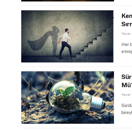
Ken
Sırr
Yazar:
Her b
etmi
Sür
Mü
Yazar:
Sürdü
bire