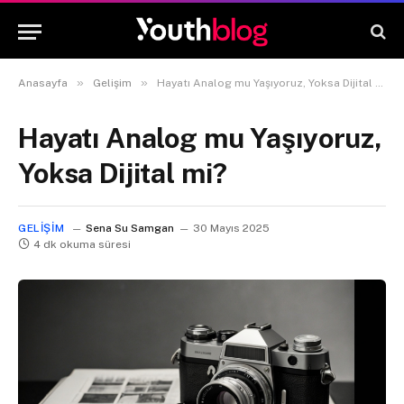
»
»
Anasayfa
Gelişim
Hayatı Analog mu Yaşıyoruz, Yoksa Dijital mi?
Hayatı Analog mu Yaşıyoruz,
Yoksa Dijital mi?
GELIŞIM
Sena Su Samgan
30 Mayıs 2025
4 dk okuma süresi