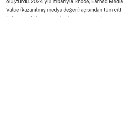
oluşturdu. 2024 yılı itibarıyla Rhode, Earned Media
Value (kazanılmış medya değeri) açısından tüm cilt
bakım markaları arasında zirveye oturarak,
yatırımcıların ilgisini fazlasıyla çekti.
Bu ilgiye karşılık veren e.l.f. Beauty, satın almayla
birlikte yalnızca portföyünü genişletmekle kalmadı;
aynı zamanda daha “prestijli ama ulaşılabilir” bir
segmentte büyüme kararlılığını da net şekilde
gösterdi. Rhode’un yarattığı genç ve dinamik marka
kimliği, e.l.f.’in stratejik pozisyonuyla oldukça
örtüşüyor. Şirketin CEO’su Tarang Amin, bu birlikteliği
“erişilebilir lüksü bir adım öteye taşıyacak vizyoner bir
birleşme” olarak tanımladı.
Satış sonrası Hailey Bieber, markasının başında
kalmaya devam edecek. Kurucu ortak ve Baş Yaratıcı