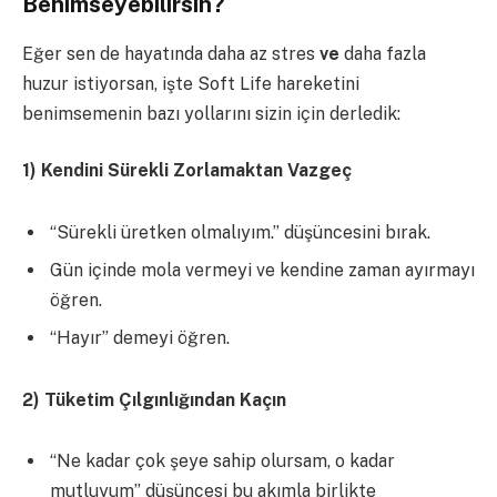
Benimseyebilirsin?
Eğer sen de hayatında daha az stres
ve
daha fazla
huzur istiyorsan, işte Soft Life hareketini
benimsemenin bazı yollarını sizin için derledik:
1
)
Kendini Sürekli Zorlamaktan Vazgeç
“Sürekli üretken olmalıyım.” düşüncesini bırak.
Gün içinde mola vermeyi ve kendine zaman ayırmayı
öğren.
“Hayır” demeyi öğren.
2
)
Tüketim Çılgınlığından Kaçın
“Ne kadar çok şeye sahip olursam, o kadar
mutluyum” düşüncesi bu akımla birlikte