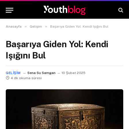
»
»
Anasayfa
Gelişim
Başarıya Giden Yol: Kendi Işığını Bul
Başarıya Giden Yol: Kendi
Işığını Bul
GELIŞIM
Sena Su Samgan
10 Şubat 2025
4 dk okuma süresi