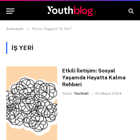
»
Anasayfa
Posts Tagged "İş Yeri"
İŞ YERI
Etkili İletişim: Sosyal
Yaşamda Hayatta Kalma
Rehberi
Yazar:
Youthall
20 Mayıs 2024