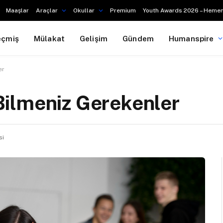
Maaşlar
Araçlar
Okullar
Premium
Youth Awards 2026 – Hemen
eçmiş
Mülakat
Gelişim
Gündem
Humanspire
er
ilmeniz Gerekenler
si