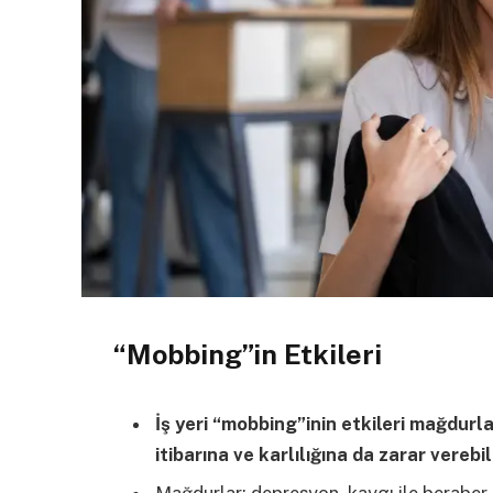
“Mobbing”in Etkileri
İş yeri “mobbing”inin etkileri mağdurlar
itibarına ve karlılığına da zarar verebil
Mağdurlar; depresyon, kaygı ile beraber 