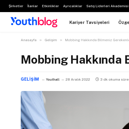
Şirketler
İlanlar
Etkinlikler
Ayrıcalıklar
Satış Liderleri Akademisi
Kariyer Tavsiyeleri
Özg
»
»
Anasayfa
Gelişim
Mobbing Hakkında Bilmeniz Gerekenl
Mobbing Hakkında B
GELIŞIM
Youthall
28 Aralık 2022
3 dk okuma süre