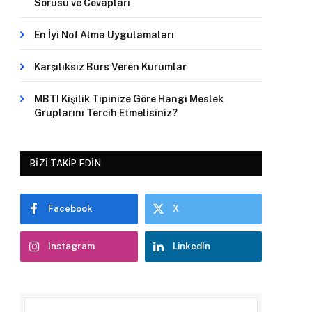
Sorusu ve Cevapları
En İyi Not Alma Uygulamaları
Karşılıksız Burs Veren Kurumlar
MBTI Kişilik Tipinize Göre Hangi Meslek
Gruplarını Tercih Etmelisiniz?
BIZI TAKIP EDIN
Facebook
X
Instagram
LinkedIn