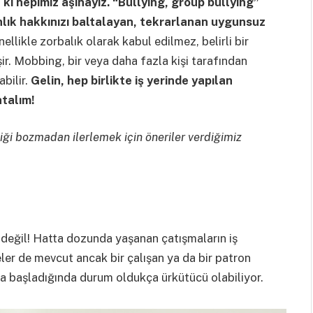
 hepimiz aşinayız. “Bullying, group bullying”
ınlık hakkınızı baltalayan, tekrarlanan uygunsuz
ellikle zorbalık olarak kabul edilmez, belirli bir
r. Mobbing, bir veya daha fazla kişi tarafından
abilir.
Gelin, hep birlikte iş yerinde yapılan
atalım!
iği bozmadan ilerlemek için öneriler verdiğimiz
y değil! Hatta dozunda yaşanan çatışmaların iş
ler de mevcut ancak bir çalışan ya da bir patron
ya başladığında durum oldukça ürkütücü olabiliyor.