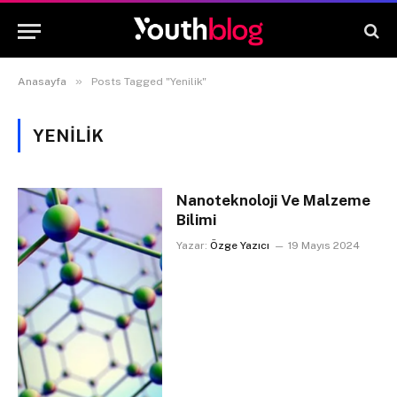
»
Anasayfa
Posts Tagged "Yenilik"
YENILIK
Nanoteknoloji Ve Malzeme
Bilimi
Yazar:
Özge Yazıcı
19 Mayıs 2024