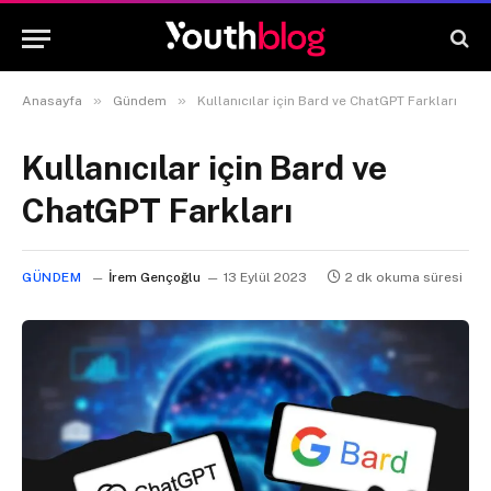
»
»
Anasayfa
Gündem
Kullanıcılar için Bard ve ChatGPT Farkları
Kullanıcılar için Bard ve
ChatGPT Farkları
GÜNDEM
İrem Gençoğlu
13 Eylül 2023
2 dk okuma süresi