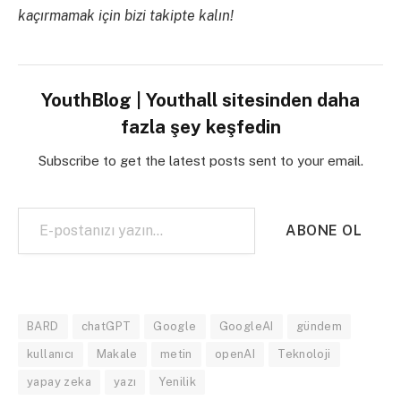
kaçırmamak için bizi takipte kalın!
YouthBlog | Youthall sitesinden daha
fazla şey keşfedin
Subscribe to get the latest posts sent to your email.
E-postanızı yazın…
ABONE OL
BARD
chatGPT
Google
GoogleAI
gündem
kullanıcı
Makale
metin
openAI
Teknoloji
yapay zeka
yazı
Yenilik