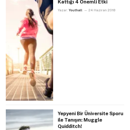
Kattığı 4 Önemli Etki
Yazar:
Youthall
24 Haziran 2018
Yepyeni Bir Üniversite Sporu
ile Tanışın: Muggle
Quidditch!