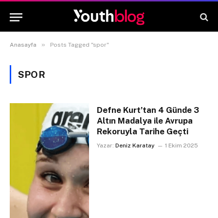
»
Anasayfa
Posts Tagged "spor"
SPOR
Defne Kurt’tan 4 Günde 3
Altın Madalya ile Avrupa
Rekoruyla Tarihe Geçti
Yazar:
Deniz Karatay
1 Ekim 2025