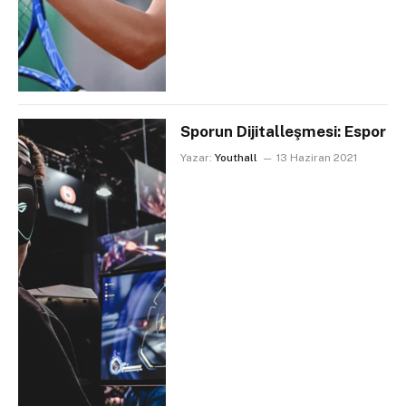
Sporun Dijitalleşmesi: Espor
Yazar:
Youthall
13 Haziran 2021