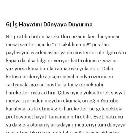
6) İş Hayatını Dünyaya Duyurma
Bir profilin bütün hareketleri nizami iken, bir yandan
mesai saatleri içinde “öff sıkıldımmm!!” postları
paylaşıyor, iş arkadaşları ya da müşterileri ile ilgili üstü
kapalı da olsa bilgiler veriyor hatta olumsuz yazılar
yazıyorsa koca bir eksi alma riski yüksektir. Daha
kötüsü birileriyle açıkça sosyal medya üzerinden
tartışmak, agresif postlarla taciz etmek gibi
hareketler riski arttırır. Çıtayı iyice yükselterek sosyal
medya üzerinden meydan okumak, örneğin Youtube
kanalıyla istifa etmek gibi hareketler ise gelecekteki
profesyonel hayatı tamamen bitirebilir. Evet, patronu
ya da gıcık olunan iş arkadaşını, müşteriyi tüm dünyaya
rezil etme fikri cazip gelebilir, çoğu kişinin aklından