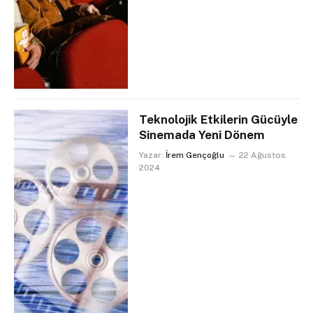
Teknolojik Etkilerin Gücüyle
Sinemada Yeni Dönem
Yazar:
İrem Gençoğlu
22 Ağustos
2024