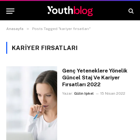
»
Anasayfa
Posts Tagged "kariyer fırsatları"
KARIYER FIRSATLARI
Genç Yeteneklere Yönelik
Güncel Staj Ve Kariyer
Fırsatları 2022
Yazar:
Gülin Işıkel
15 Nisan 2022