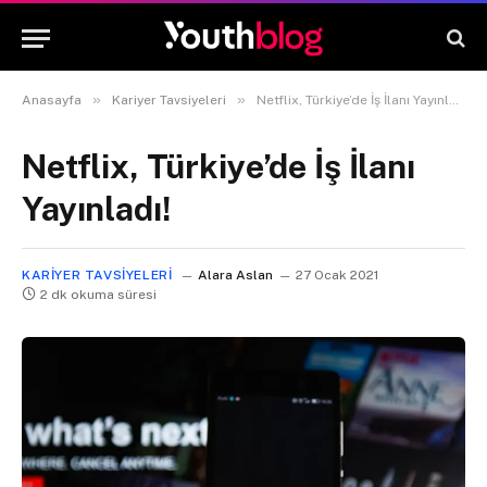
»
»
Anasayfa
Kariyer Tavsiyeleri
Netflix, Türkiye’de İş İlanı Yayınladı!
Netflix, Türkiye’de İş İlanı
Yayınladı!
KARIYER TAVSIYELERI
Alara Aslan
27 Ocak 2021
2 dk okuma süresi