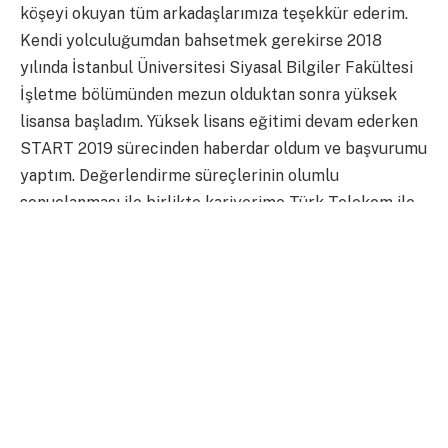
köşeyi okuyan tüm arkadaşlarımıza teşekkür ederim.
Kendi yolculuğumdan bahsetmek gerekirse 2018
yılında İstanbul Üniversitesi Siyasal Bilgiler Fakültesi
İşletme bölümünden mezun olduktan sonra yüksek
lisansa başladım. Yüksek lisans eğitimi devam ederken
START 2019 sürecinden haberdar oldum ve başvurumu
yaptım. Değerlendirme süreçlerinin olumlu
sonuçlanması ile birlikte kariyerime Türk Telekom ile
START verdim ve 2019 Aralık ayından bu yana İnsan
Kaynakları’nda İşe Alım ekibinde çalışmaktayım.