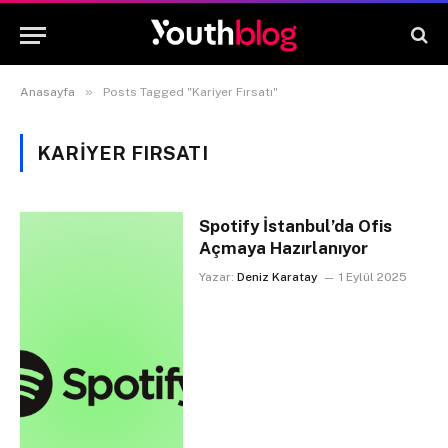
»
Anasayfa
Posts Tagged "Kariyer Fırsatı"
KARIYER FIRSATI
Spotify İstanbul’da Ofis
Açmaya Hazırlanıyor
Yazar:
Deniz Karatay
1 Eylül 2025