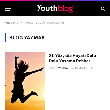
»
Anasayfa
Posts Tagged "blog yazmak"
BLOG YAZMAK
21. Yüzyılda Hayatı Dolu
Dolu Yaşama Rehberi
Yazar:
Youthall
15 Mart 2022