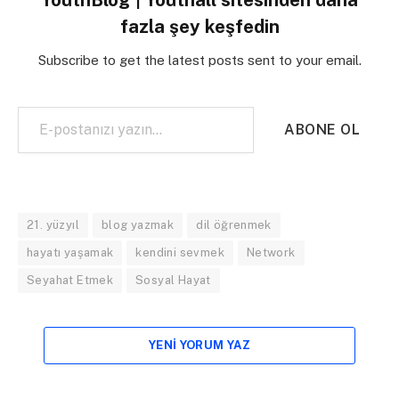
YouthBlog | Youthall sitesinden daha
fazla şey keşfedin
Subscribe to get the latest posts sent to your email.
E-postanızı yazın…
ABONE OL
21. yüzyıl
blog yazmak
dil öğrenmek
hayatı yaşamak
kendini sevmek
Network
Seyahat Etmek
Sosyal Hayat
YENI YORUM YAZ