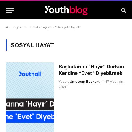
»
Anasayfa
Posts Tagged "Sosyal Hayat"
SOSYAL HAYAT
Başkalarına “Hayır” Derken
Kendine “Evet” Diyebilmek
Yazar:
Umutcan Bozkurt
17 Haziran
2026