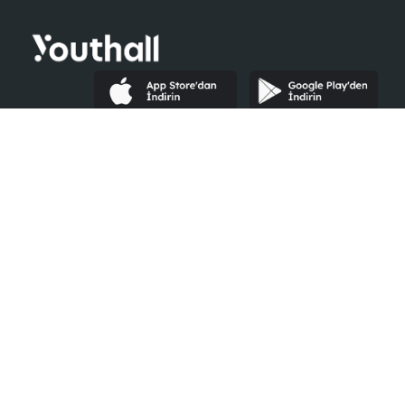
Youthall
Şirketler İçin
Hakkımızda
Neler Yaparız?
Yardım
Kurumsal Giriş
Şirketler
Ücretsiz Kayıt Ol
İlanlar
E-Book
Etkinlikler
İK Blog
Ayrıcalıklar
#Seninleyiz
Blog
Youth Awards
Öğrenci Kulüpleri
İletişime Geçin