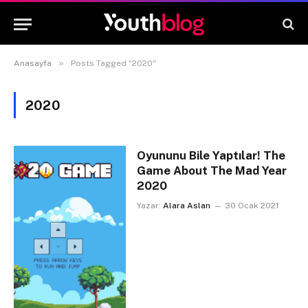
»
Anasayfa
Posts Tagged "2020"
2020
Oyununu Bile Yaptılar! The
Game About The Mad Year
2020
Yazar:
Alara Aslan
30 Ocak 2021