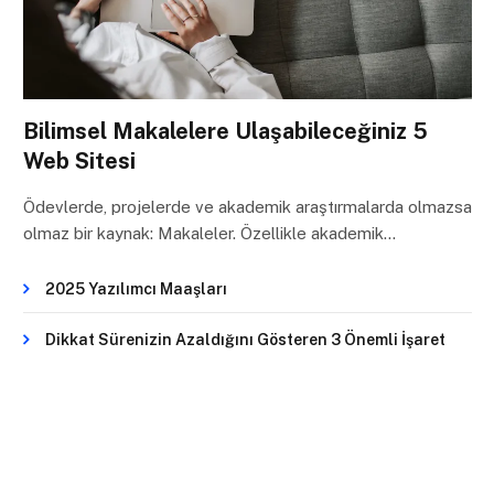
Bilimsel Makalelere Ulaşabileceğiniz 5
Web Sitesi
Ödevlerde, projelerde ve akademik araştırmalarda olmazsa
olmaz bir kaynak: Makaleler. Özellikle akademik…
2025 Yazılımcı Maaşları
Dikkat Sürenizin Azaldığını Gösteren 3 Önemli İşaret
Başarılı Bir Online Mülakat İçin 8 Mülakat Sorusu ve
Cevapları
En İyi Not Alma Uygulamaları