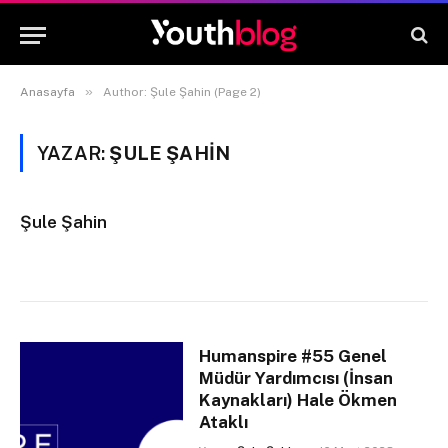
»
Anasayfa
Author: Şule Şahin (Page 2)
YAZAR:
ŞULE ŞAHIN
Şule Şahin
Humanspire #55 Genel
Müdür Yardımcısı (İnsan
Kaynakları) Hale Ökmen
Ataklı