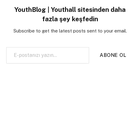
YouthBlog | Youthall sitesinden daha
fazla şey keşfedin
Subscribe to get the latest posts sent to your email.
E-postanızı yazın…
ABONE OL
almanca
dil
fransızca
İngilizce
italyanca
language
Personality quiz
quiz
Yabancı Dil
YENI YORUM YAZ