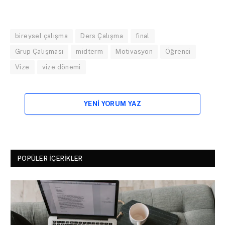
bireysel çalışma
Ders Çalışma
final
Grup Çalışması
midterm
Motivasyon
Öğrenci
Vize
vize dönemi
YENI YORUM YAZ
POPÜLER İÇERIKLER