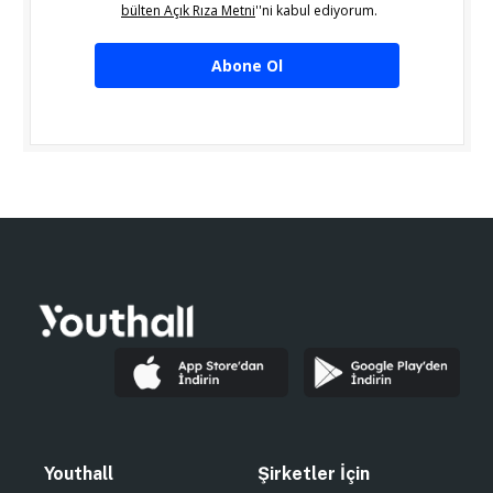
bülten Açık Rıza Metni
''ni kabul ediyorum.
Abone Ol
Youthall
Şirketler İçin