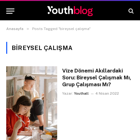
»
Anasayfa
Posts Tagged "bireysel çalışma"
BIREYSEL ÇALIŞMA
Vize Dönemi Akıllardaki
Soru: Bireysel Çalışmak Mı,
Grup Çalışması Mı?
Yazar:
Youthall
4 Nisan 2022