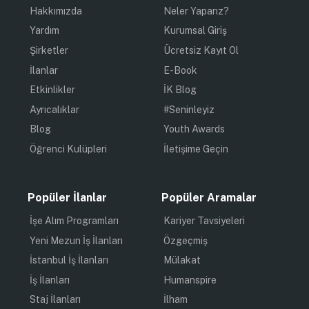
Hakkımızda
Neler Yaparız?
Yardım
Kurumsal Giriş
Şirketler
Ücretsiz Kayıt Ol
İlanlar
E-Book
Etkinlikler
İK Blog
Ayrıcalıklar
#Seninleyiz
Blog
Youth Awards
Öğrenci Kulüpleri
İletişime Geçin
Popüler İlanlar
Popüler Aramalar
İşe Alım Programları
Kariyer Tavsiyeleri
Yeni Mezun İş İlanları
Özgeçmiş
İstanbul İş İlanları
Mülakat
İş İlanları
Humanspire
Staj İlanları
İlham