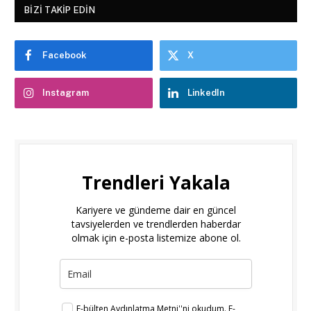
BIZI TAKIP EDIN
Facebook
X
Instagram
LinkedIn
Trendleri Yakala
Kariyere ve gündeme dair en güncel
tavsiyelerden ve trendlerden haberdar
olmak için e-posta listemize abone ol.
E-bülten
Aydınlatma Metni
''ni okudum.
E-