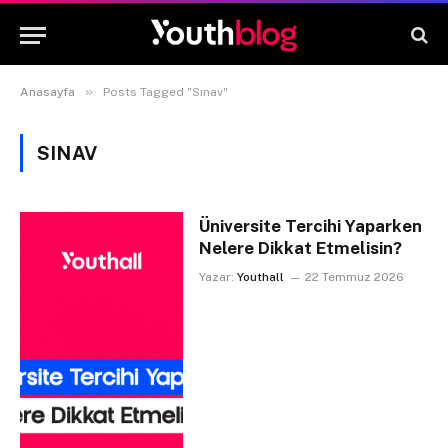
»
Anasayfa
Posts Tagged "Sınav"
SINAV
Üniversite Tercihi Yaparken
Nelere Dikkat Etmelisin?
Yazar:
Youthall
22 Temmuz 2026