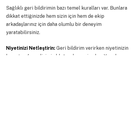
Sağlıklı geri bildirimin bazı temel kuralları var. Bunlara
dikkat ettiğinizde hem sizin için hem de ekip
arkadaşlarınız için daha olumlu bir deneyim
yaratabilirsiniz.
Niyetinizi Netleştirin:
Geri bildirim verirken niyetinizin
karşı tarafın gelişimi olduğundan emin olun. Yargılayıcı
veya suçlayıcı bir üslup, en iyi niyetli geri bildirimin
bile olumsuz algılanmasına neden olabilir.
Somut ve Açık Olun:
Belirsiz veya soyut ifadeler, karşı
tarafın neyi geliştirmesi gerektiğini anlamasını
zorlaştırır. Somut örnekler vererek geri bildiriminizin
daha anlaşılır olmasını sağlayın.
Öznel Değil, Nesnel Yorumlar Yapın:
“Sen hep böyle