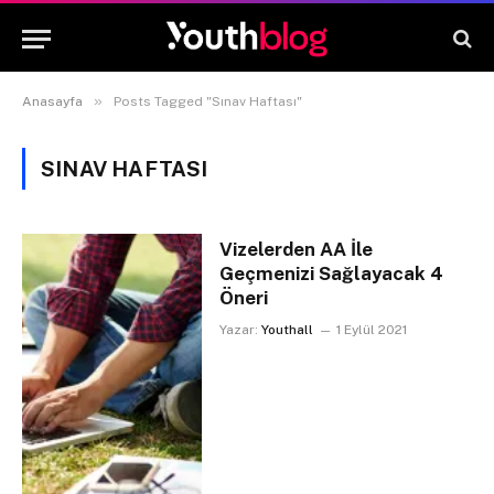
»
Anasayfa
Posts Tagged "Sınav Haftası"
SINAV HAFTASI
Vizelerden AA İle
Geçmenizi Sağlayacak 4
Öneri
Yazar:
Youthall
1 Eylül 2021