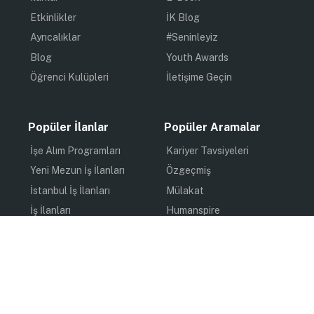
Etkinlikler
İK Blog
Ayrıcalıklar
#Seninleyiz
Blog
Youth Awards
Öğrenci Kulüpleri
İletişime Geçin
Popüler İlanlar
Popüler Aramalar
İşe Alım Programları
Kariyer Tavsiyeleri
Yeni Mezun İş İlanları
Özgeçmiş
İstanbul İş İlanları
Mülakat
İş İlanları
Humanspire
Staj İlanları
İlham
Online Staj
Quiz
Uzun Dönem Staj
Kişisel Gelişim
Kısa Dönem Staj
Gündem