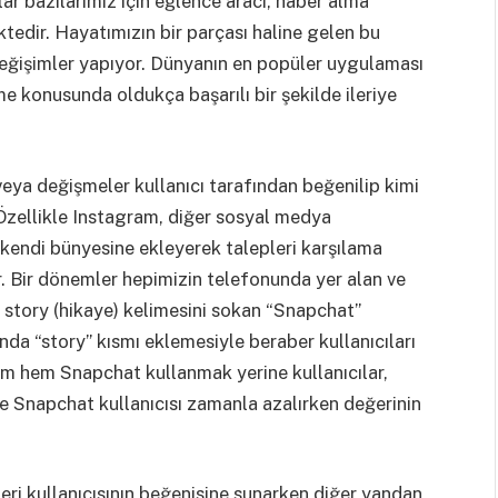
r bazılarımız için eğlence aracı, haber alma
ktedir. Hayatımızın bir parçası haline gelen bu
eğişimler yapıyor. Dünyanın en popüler uygulaması
me konusunda oldukça başarılı bir şekilde ileriye
veya değişmeler kullanıcı tarafından beğenilip kimi
Özellikle Instagram, diğer sosyal medya
 kendi bünyesine ekleyerek talepleri karşılama
. Bir dönemler hepimizin telefonunda yer alan ve
a story (hikaye) kelimesini sokan “Snapchat”
a “story” kısmı eklemesiyle beraber kullanıcıları
m hem Snapchat kullanmak yerine kullanıcılar,
e Snapchat kullanıcısı zamanla azalırken değerinin
leri kullanıcısının beğenisine sunarken diğer yandan