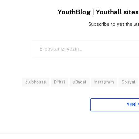
YouthBlog | Youthall site
Subscribe to get the la
E-postanızı yazın…
clubhouse
Dijital
güncel
Instagram
Sosyal
YENI