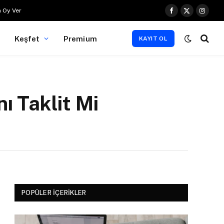
 Oy Ver
Facebook
X
Instag
(Twitter)
Keşfet
Premium
KAYIT OL
ı Taklit Mi
POPÜLER İÇERIKLER