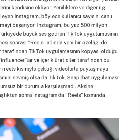
ini kendisine ekliyor. Yeniliklere ve diğer ilgi
leyen Instagram, böylece kullanıcı sayısını canlı
ütmeyi başarıyor. Instagram, bu yaz 500 milyon
Türkiye’de büyük ses getiren TikTok uygulamasının
esi sonrası “Reels” adında yeni bir özelliği de
lar tarafından TikTok uygulamasının kopyası olduğu
influencer”lar ve içerik üreticiler tarafından bu
rini reels kısmıyla çektiği videolarla paylaşmaya
 kısmını sevmiş olsa da TikTok, Snapchat uygulaması
olumsuz bir durumla karşılaşmadı. Aksine
ylaştıktan sonra Instagram’da “Reels” kısmında