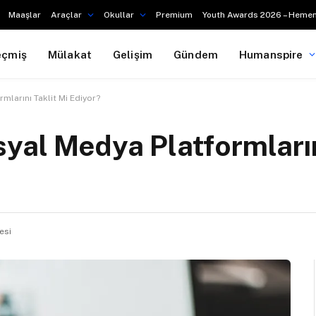
Maaşlar
Araçlar
Okullar
Premium
Youth Awards 2026 – Hemen
eçmiş
Mülakat
Gelişim
Gündem
Humanspire
mlarını Taklit Mi Ediyor?
yal Medya Platformların
esi