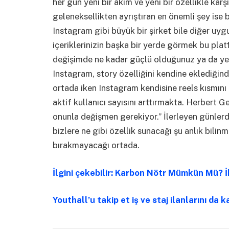
her gün yeni bir akım ve yeni bir özellikle ka
geleneksellikten ayrıştıran en önemli şey ise 
Instagram gibi büyük bir şirket bile diğer uygu
içeriklerinizin başka bir yerde görmek bu pla
değişimde ne kadar güçlü olduğunuz ya da yeni
Instagram, story özelliğini kendine eklediğin
ortada iken Instagram kendisine reels kısmını
aktif kullanıcı sayısını arttırmakta. Herbert G
onunla değişmen gerekiyor.” İlerleyen günler
bizlere ne gibi özellik sunacağı şu anlık bili
bırakmayacağı ortada.
İlgini çekebilir: Karbon Nötr Mümkün Mü? 
Youthall’u takip et iş ve staj ilanlarını da k