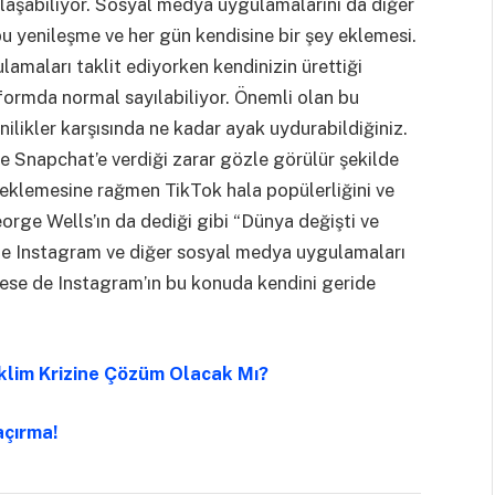
rşılaşabiliyor. Sosyal medya uygulamalarını da diğer
bu yenileşme ve her gün kendisine bir şey eklemesi.
lamaları taklit ediyorken kendinizin ürettiği
tformda normal sayılabiliyor. Önemli olan bu
likler karşısında ne kadar ayak uydurabildiğiniz.
de Snapchat’e verdiği zarar gözle görülür şekilde
 eklemesine rağmen TikTok hala popülerliğini ve
eorge Wells’ın da dediği gibi “Dünya değişti ve
de Instagram ve diğer sosyal medya uygulamaları
nmese de Instagram’ın bu konuda kendini geride
İklim Krizine Çözüm Olacak Mı?
açırma!