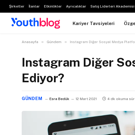
Şirketler
İlanlar
Etkinlikler
Ayrıcalıklar
Satış Liderleri Akademisi
Kariyer Tavsiyeleri
Özg
»
»
Anasayfa
Gündem
Instagram Diğer Sosyal Medya Platfor
Instagram Diğer Sos
Ediyor?
GÜNDEM
Esra Bedük
12 Mart 2021
4 dk okuma sür