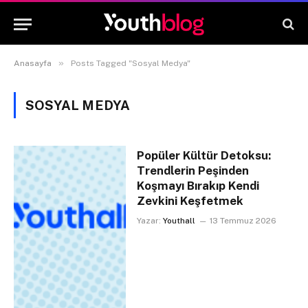
»
Anasayfa
Posts Tagged "Sosyal Medya"
SOSYAL MEDYA
Popüler Kültür Detoksu:
Trendlerin Peşinden
Koşmayı Bırakıp Kendi
Zevkini Keşfetmek
Yazar:
Youthall
13 Temmuz 2026