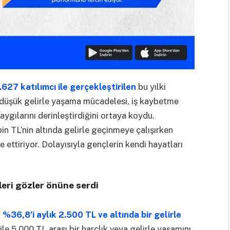
627 katılımcı ile gerçekleştirilen
bu yılki
ı, düşük gelirle yaşama mücadelesi, iş kaybetme
ygılarını derinleştirdiğini ortaya koydu.
in TL’nin altında gelirle geçinmeye çalışırken
e ettiriyor. Dolayısıyla gençlerin kendi hayatları
leri gözler önüne serdi
n
%36,8’i aylık 2.500 TL ve altında bir gelirle
le 5.000 TL arası bir harçlık veya gelirle yaşamını