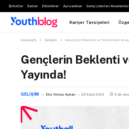
Şirketler
İlanlar
Etkinlikler
Ayrıcalıklar
Satış Liderleri Akademisi
Kariyer Tavsiyeleri
Özg
»
»
Anasayfa
Gelişim
Gençlerin Beklenti ve Yönelimleri Ara
Gençlerin Beklenti 
Yayında!
GELIŞIM
Elis Yılmaz Aykan
25 Eylül 2024
3 dk oku