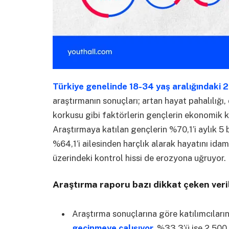
Türkiye genelinde 18-34 yaş aralığındaki 2.
araştırmanın sonuçları; artan hayat pahalılığ
korkusu gibi faktörlerin gençlerin ekonomik ka
Araştırmaya katılan gençlerin %70,1’i aylık 5 b
%64,1’i ailesinden harçlık alarak hayatını idam
üzerindeki kontrol hissi de erozyona uğruyor.
Araştırma raporu bazı dikkat çeken veri
Araştırma sonuçlarına göre katılımcıları
geçinmeye çalışıyor.
%33,3’ü ise 2.500 i