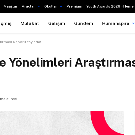
Maaşlar
Araçlar
Okullar
Premium
Youth Awards 2026 – Hemen
eçmiş
Mülakat
Gelişim
Gündem
Humanspire
ştırması Raporu Yayında!
ve Yönelimleri Araştırma
ma süresi