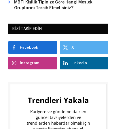
MBTI Kişilik Tipinize Göre Hangi Meslek
Gruplarını Tercih Etmelisiniz?
BIZI TAKIP EDIN
Facebook
X
Instagram
LinkedIn
Trendleri Yakala
Kariyere ve gündeme dair en
güncel tavsiyelerden ve
trendlerden haberdar olmak için
e-posta listemize abone ol.