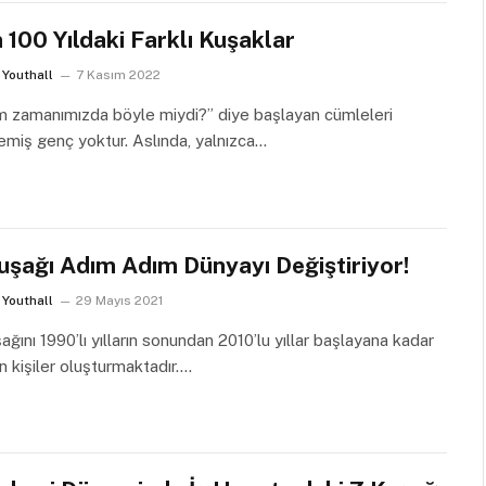
 100 Yıldaki Farklı Kuşaklar
Youthall
7 Kasım 2022
m zamanımızda böyle miydi?” diye başlayan cümleleri
emiş genç yoktur. Aslında, yalnızca…
uşağı Adım Adım Dünyayı Değiştiriyor!
Youthall
29 Mayıs 2021
ağını 1990’lı yılların sonundan 2010’lu yıllar başlayana kadar
 kişiler oluşturmaktadır.…