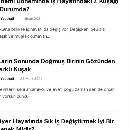
demi Döneminde İş Hayatındaki Z Kuşağı
 Durumda?
Youthall
11 Nisan 2021
larla birlikte iş hayatı da değişiyor. Değişken, belirsiz,
aşık ve muğlak olmayan…
ların Sonunda Doğmuş Birinin Gözünden
arklı Kuşak
Youthall
23 Mart 2021
ynlerin seni anlamıyor ve evet, çoğu zaman sen de onları
mıyorsun çünkü…
iyer Hayatında Sık İş Değiştirmek İyi Bir
enek Midir?