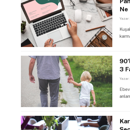
Pan
Ne
Yazar:
Kuşak
karm
90’
3 F
Yazar:
Ebeve
anla
Kar
Seç