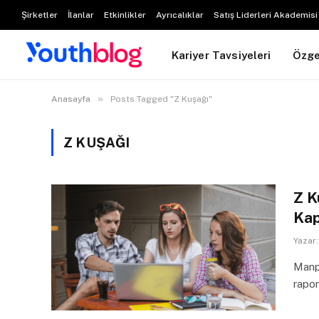
Şirketler
İlanlar
Etkinlikler
Ayrıcalıklar
Satış Liderleri Akademisi
Kariyer Tavsiyeleri
Özg
»
Anasayfa
Posts Tagged "Z Kuşağı"
Z KUŞAĞI
Z K
Kap
Yazar:
Manpo
rapor