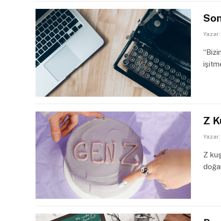
Son
Yazar:
“Bizi
işitm
Z K
Yazar:
Z kuş
doğan