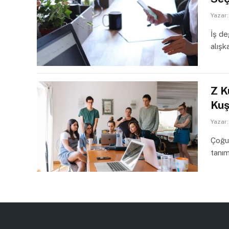
Yazar:
İş de
alışk
Z K
Kuş
Yazar:
Çoğu 
tanı