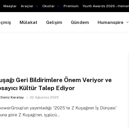
Maaşlar
Araçlar
Okullar
Premium
Youth Awards 2026 – Hemen
eçmiş
Mülakat
Gelişim
Gündem
Humanspire
uşağı Geri Bildirimlere Önem Veriyor ve
sayıcı Kültür Talep Ediyor
Deniz Karatay
22 Ağustos 2025
werGroup’un yayımladığı “2025’te Z Kuşağının İş Dünyası’’
una göre Z Kuşağı’nın, işgücü…