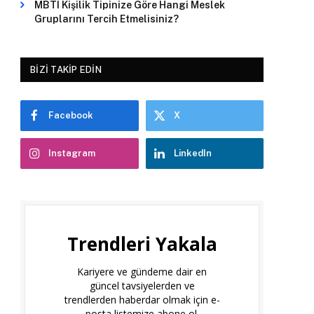
MBTI Kişilik Tipinize Göre Hangi Meslek
Gruplarını Tercih Etmelisiniz?
BIZI TAKIP EDIN
Facebook
X
Instagram
LinkedIn
Trendleri Yakala
Kariyere ve gündeme dair en
güncel tavsiyelerden ve
trendlerden haberdar olmak için e-
posta listemize abone ol.