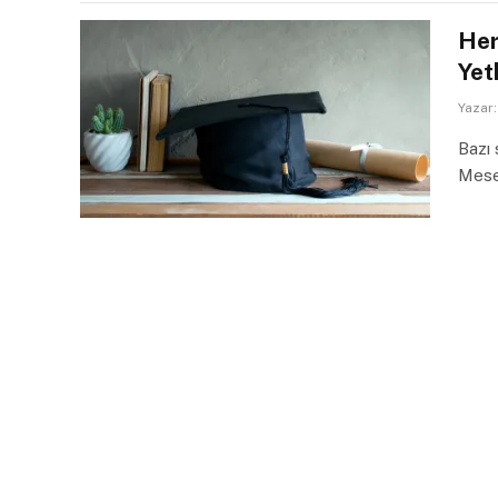
Her
Yet
Yazar:
Bazı 
Mese