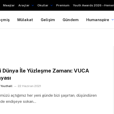
Maaşlar
Araçlar
Okullar
Premium
Youth Awards 2026 – Hemen
eçmiş
Mülakat
Gelişim
Gündem
Humanspire
i Dünya İle Yüzleşme Zamanı: VUCA
yası
Youthall
22 Haziran 2021
üzü açtığımız her yeni günde bizi şaşırtan, düşündüren
i de endişeye sokan…