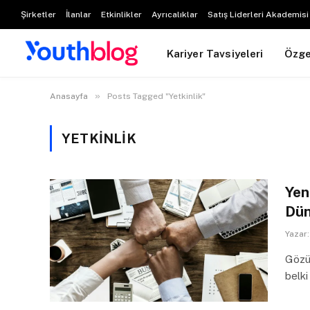
Şirketler
İlanlar
Etkinlikler
Ayrıcalıklar
Satış Liderleri Akademisi
Kariyer Tavsiyeleri
Özg
»
Anasayfa
Posts Tagged "Yetkinlik"
YETKINLIK
Yen
Dün
Yazar:
Gözüm
belk