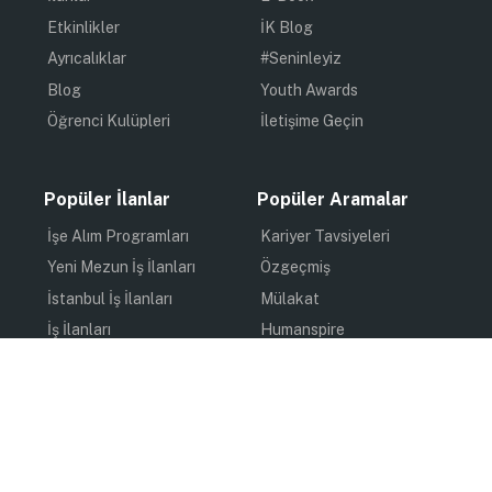
Etkinlikler
İK Blog
Ayrıcalıklar
#Seninleyiz
Blog
Youth Awards
Öğrenci Kulüpleri
İletişime Geçin
Popüler İlanlar
Popüler Aramalar
İşe Alım Programları
Kariyer Tavsiyeleri
Yeni Mezun İş İlanları
Özgeçmiş
İstanbul İş İlanları
Mülakat
İş İlanları
Humanspire
Staj İlanları
İlham
Online Staj
Quiz
Uzun Dönem Staj
Kişisel Gelişim
Kısa Dönem Staj
Gündem