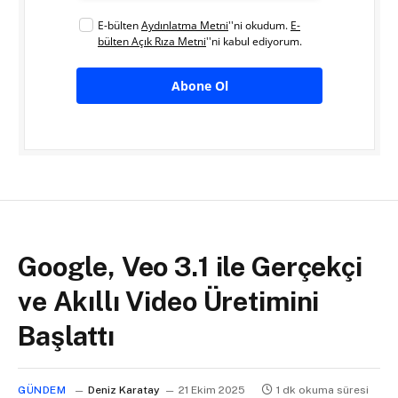
E-bülten
Aydınlatma Metni
''ni okudum.
E-
bülten Açık Rıza Metni
''ni kabul ediyorum.
Abone Ol
Google, Veo 3.1 ile Gerçekçi
ve Akıllı Video Üretimini
Başlattı
GÜNDEM
Deniz Karatay
21 Ekim 2025
1 dk okuma süresi