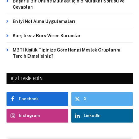
Başarılı Bir Online Mülakat İçin 8 Mülakat Sorusu ve
Cevapları
En İyi Not Alma Uygulamaları
Karşılıksız Burs Veren Kurumlar
MBTI Kişilik Tipinize Göre Hangi Meslek Gruplarını
Tercih Etmelisiniz?
BIZI TAKIP EDIN
Facebook
X
Instagram
LinkedIn